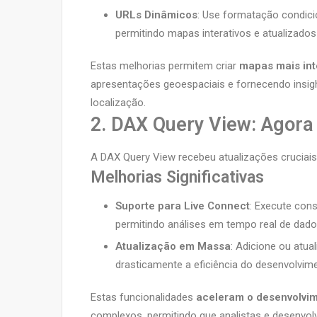
URLs Dinâmicos
: Use formatação condici
permitindo mapas interativos e atualizado
Estas melhorias permitem criar
mapas mais inte
apresentações geoespaciais e fornecendo insi
localização.
2. DAX Query View: Agor
A DAX Query View recebeu atualizações cruciai
Melhorias Significativas
Suporte para Live Connect
: Execute con
permitindo análises em tempo real de dado
Atualização em Massa
: Adicione ou atu
drasticamente a eficiência do desenvolvim
Estas funcionalidades
aceleram o desenvolvim
complexos, permitindo que analistas e desenvolv