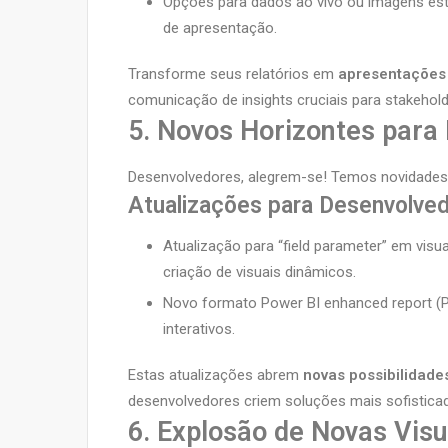
Opções para dados ao vivo ou imagens estát
de apresentação.
Transforme seus relatórios em
apresentações
comunicação de insights cruciais para stakehol
5. Novos Horizontes para
Desenvolvedores, alegrem-se! Temos novidades
Atualizações para Desenvolve
Atualização para “field parameter” em visua
criação de visuais dinâmicos.
Novo formato Power BI enhanced report (PBI
interativos.
Estas atualizações abrem
novas possibilidade
desenvolvedores criem soluções mais sofisticad
6. Explosão de Novas Vis