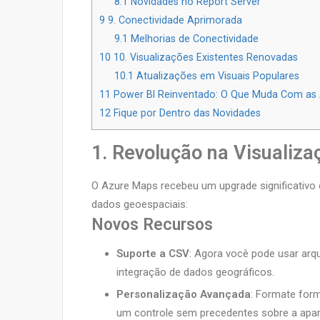
8.1
Novidades no Report Server
9
9. Conectividade Aprimorada
9.1
Melhorias de Conectividade
10
10. Visualizações Existentes Renovadas
10.1
Atualizações em Visuais Populares
11
Power BI Reinventado: O Que Muda Com as 
12
Fique por Dentro das Novidades
1. Revolução na Visualiz
O Azure Maps recebeu um upgrade significativo
dados geoespaciais:
Novos Recursos
Suporte a CSV
: Agora você pode usar arq
integração de dados geográficos.
Personalização Avançada
: Formate form
um controle sem precedentes sobre a apa