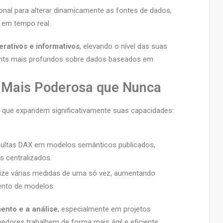
onal para alterar dinamicamente as fontes de dados,
s em tempo real.
rativos e informativos
, elevando o nível das suas
ghts mais profundos sobre dados baseados em
a Mais Poderosa que Nunca
s que expandem significativamente suas capacidades:
sultas DAX em modelos semânticos publicados,
s centralizados.
alize várias medidas de uma só vez, aumentando
ento de modelos.
ento e a análise
, especialmente em projetos
edores trabalhem de forma mais ágil e eficiente.