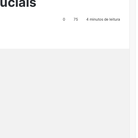
uciais
0
75
4 minutos de leitura