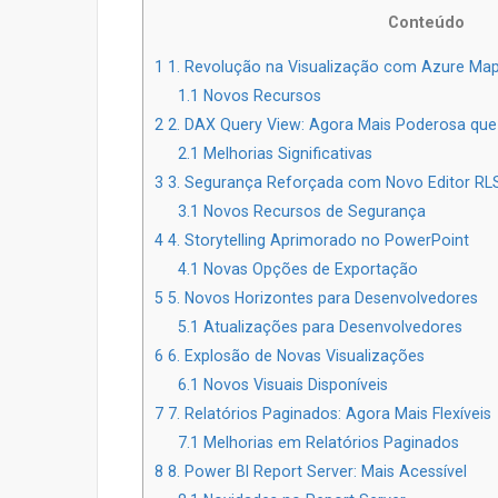
Conteúdo
1
1. Revolução na Visualização com Azure Ma
1.1
Novos Recursos
2
2. DAX Query View: Agora Mais Poderosa qu
2.1
Melhorias Significativas
3
3. Segurança Reforçada com Novo Editor RL
3.1
Novos Recursos de Segurança
4
4. Storytelling Aprimorado no PowerPoint
4.1
Novas Opções de Exportação
5
5. Novos Horizontes para Desenvolvedores
5.1
Atualizações para Desenvolvedores
6
6. Explosão de Novas Visualizações
6.1
Novos Visuais Disponíveis
7
7. Relatórios Paginados: Agora Mais Flexíveis
7.1
Melhorias em Relatórios Paginados
8
8. Power BI Report Server: Mais Acessível