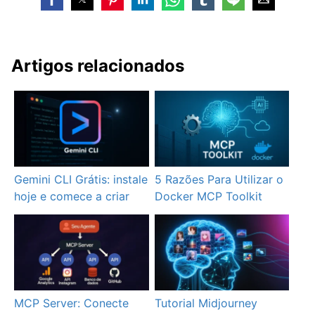
Artigos relacionados
Gemini CLI Grátis: instale
5 Razões Para Utilizar o
hoje e comece a criar
Docker MCP Toolkit
MCP Server: Conecte
Tutorial Midjourney