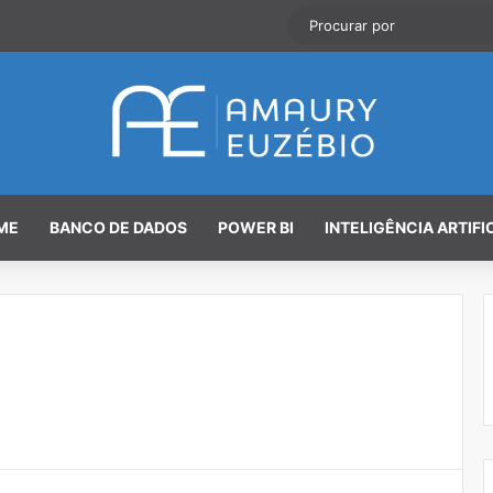
Linkedin
YouTube
GitHub
Instagram
Artigo aleatório
Barra Lateral
ME
BANCO DE DADOS
POWER BI
INTELIGÊNCIA ARTIFI