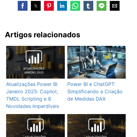
Artigos relacionados
Atualizações Power BI
Power BI e ChatGPT:
Janeiro 2025: Copilot,
Simplificando a Criação
TMDL Scripting e 8
de Medidas DAX
Novidades Imperdíveis