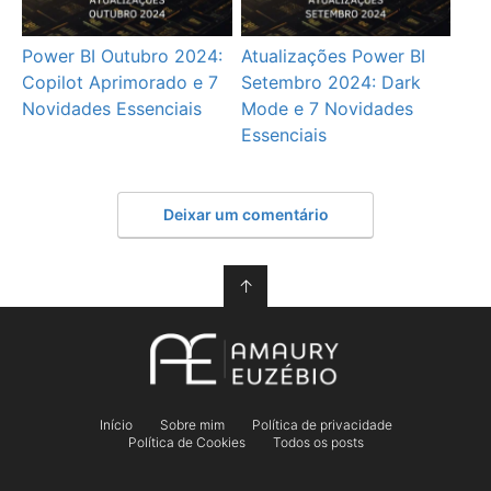
Power BI Outubro 2024:
Atualizações Power BI
Copilot Aprimorado e 7
Setembro 2024: Dark
Novidades Essenciais
Mode e 7 Novidades
Essenciais
Deixar um comentário
↑
Início
Sobre mim
Política de privacidade
Política de Cookies
Todos os posts