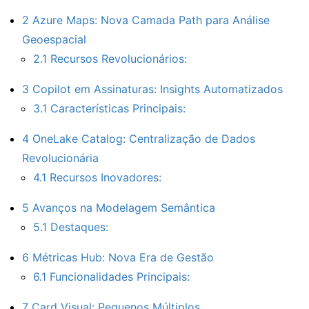
2
Azure Maps: Nova Camada Path para Análise
Geoespacial
2.1
Recursos Revolucionários:
3
Copilot em Assinaturas: Insights Automatizados
3.1
Características Principais:
4
OneLake Catalog: Centralização de Dados
Revolucionária
4.1
Recursos Inovadores:
5
Avanços na Modelagem Semântica
5.1
Destaques:
6
Métricas Hub: Nova Era de Gestão
6.1
Funcionalidades Principais:
7
Card Visual: Pequenos Múltiplos