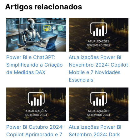
Artigos relacionados
Power BI e ChatGPT:
Atualizações Power BI
Simplificando a Criação
Novembro 2024: Copilot
de Medidas DAX
Mobile e 7 Novidades
Essenciais
Power BI Outubro 2024:
Atualizações Power BI
Copilot Aprimorado e 7
Setembro 2024: Dark