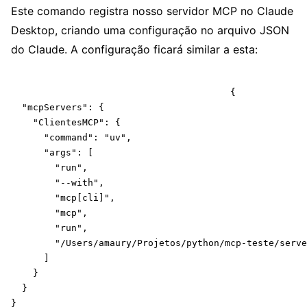
Este comando registra nosso servidor MCP no Claude
Desktop, criando uma configuração no arquivo JSON
do Claude. A configuração ficará similar a esta:
					{

  "mcpServers": {

    "ClientesMCP": {

      "command": "uv",

      "args": [

        "run",

        "--with",

        "mcp[cli]",

        "mcp",

        "run",

        "/Users/amaury/Projetos/python/mcp-teste/serve
      ]

    }

  }

}
