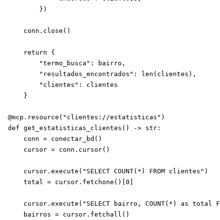
        })

    conn.close()

    return {

        "termo_busca": bairro,

        "resultados_encontrados": len(clientes),

        "clientes": clientes

    }

@mcp.resource("clientes://estatisticas")

def get_estatisticas_clientes() -> str:

    conn = conectar_bd()

    cursor = conn.cursor()

    cursor.execute("SELECT COUNT(*) FROM clientes")

    total = cursor.fetchone()[0]

    cursor.execute("SELECT bairro, COUNT(*) as total F
    bairros = cursor.fetchall()
