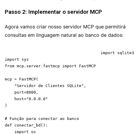
Passo 2: Implementar o servidor MCP
Agora vamos criar nosso servidor MCP que permitirá
consultas em linguagem natural ao banco de dados:
					import sqlite3

import sys  

from mcp.server.fastmcp import FastMCP

mcp = FastMCP(

    "Servidor de Clientes SQLite",

    port=8000,

    host="0.0.0.0"

)

# Função para conectar ao banco

def conectar_bd():

    import os
