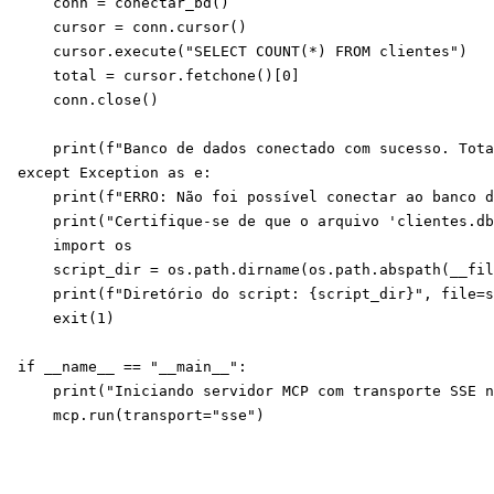
    conn = conectar_bd()

    cursor = conn.cursor()

    cursor.execute("SELECT COUNT(*) FROM clientes")

    total = cursor.fetchone()[0]

    conn.close()

    print(f"Banco de dados conectado com sucesso. Tota
except Exception as e:

    print(f"ERRO: Não foi possível conectar ao banco d
    print("Certifique-se de que o arquivo 'clientes.db
    import os

    script_dir = os.path.dirname(os.path.abspath(__fil
    print(f"Diretório do script: {script_dir}", file=s
    exit(1)

if __name__ == "__main__":

    print("Iniciando servidor MCP com transporte SSE n
    mcp.run(transport="sse")  
