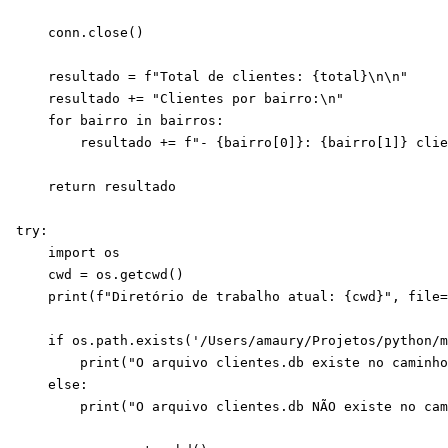
    conn.close()

    resultado = f"Total de clientes: {total}\n\n"

    resultado += "Clientes por bairro:\n"

    for bairro in bairros:

        resultado += f"- {bairro[0]}: {bairro[1]} clie
    return resultado

try:

    import os

    cwd = os.getcwd()

    print(f"Diretório de trabalho atual: {cwd}", file=
    if os.path.exists('/Users/amaury/Projetos/python/m
        print("O arquivo clientes.db existe no caminho
    else:

        print("O arquivo clientes.db NÃO existe no cam