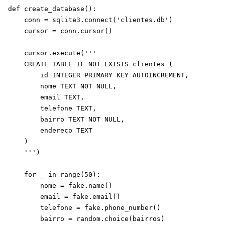
def create_database():

    conn = sqlite3.connect('clientes.db')

    cursor = conn.cursor()

    cursor.execute('''

    CREATE TABLE IF NOT EXISTS clientes (

        id INTEGER PRIMARY KEY AUTOINCREMENT,

        nome TEXT NOT NULL,

        email TEXT,

        telefone TEXT,

        bairro TEXT NOT NULL,

        endereco TEXT

    )

    ''')

    for _ in range(50):

        nome = fake.name()

        email = fake.email()

        telefone = fake.phone_number()

        bairro = random.choice(bairros)
