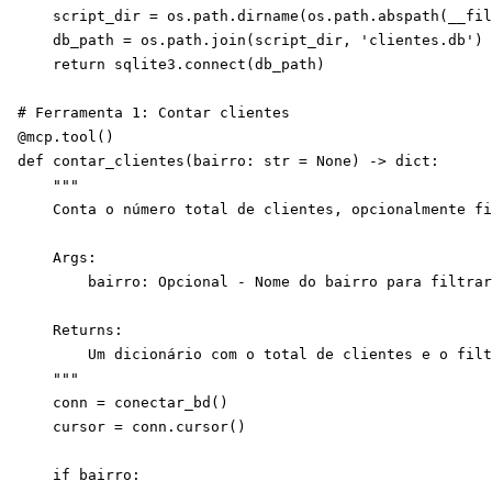
    script_dir = os.path.dirname(os.path.abspath(__fil
    db_path = os.path.join(script_dir, 'clientes.db')

    return sqlite3.connect(db_path)

# Ferramenta 1: Contar clientes

@mcp.tool()

def contar_clientes(bairro: str = None) -> dict:

    """

    Conta o número total de clientes, opcionalmente fi
    Args:

        bairro: Opcional - Nome do bairro para filtrar
    Returns:

        Um dicionário com o total de clientes e o filt
    """

    conn = conectar_bd()

    cursor = conn.cursor()

    if bairro:
