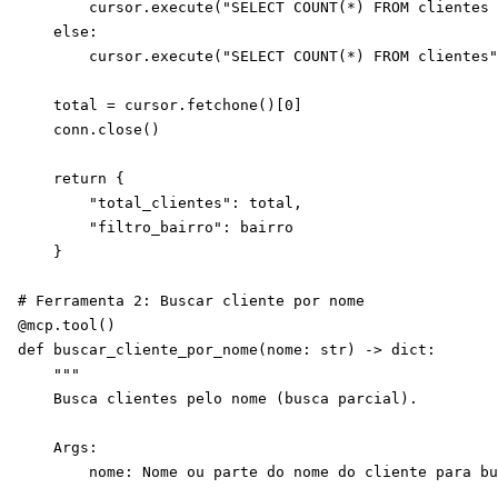
        cursor.execute("SELECT COUNT(*) FROM clientes 
    else:

        cursor.execute("SELECT COUNT(*) FROM clientes"
    total = cursor.fetchone()[0]

    conn.close()

    return {

        "total_clientes": total,

        "filtro_bairro": bairro

    }

# Ferramenta 2: Buscar cliente por nome

@mcp.tool()

def buscar_cliente_por_nome(nome: str) -> dict:

    """

    Busca clientes pelo nome (busca parcial).

    Args:

        nome: Nome ou parte do nome do cliente para bu