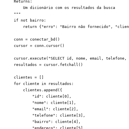
    Returns:

        Um dicionário com os resultados da busca

    """

    if not bairro:

        return {"erro": "Bairro não fornecido", "clien
    conn = conectar_bd()

    cursor = conn.cursor()

    cursor.execute("SELECT id, nome, email, telefone, 
    resultados = cursor.fetchall()

    clientes = []

    for cliente in resultados:

        clientes.append({

            "id": cliente[0],

            "nome": cliente[1],

            "email": cliente[2],

            "telefone": cliente[3],

            "bairro": cliente[4],

            "endereco": cliente[5]
