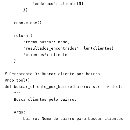
            "endereco": cliente[5]

        })

    conn.close()

    return {

        "termo_busca": nome,

        "resultados_encontrados": len(clientes),

        "clientes": clientes

    }

# Ferramenta 3: Buscar cliente por bairro

@mcp.tool()

def buscar_cliente_por_bairro(bairro: str) -> dict:

    """

    Busca clientes pelo bairro.

    Args:

        bairro: Nome do bairro para buscar clientes
