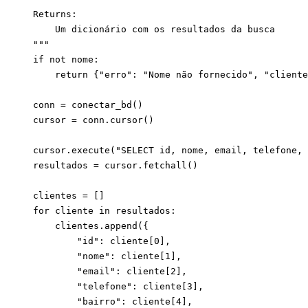
    Returns:

        Um dicionário com os resultados da busca

    """

    if not nome:

        return {"erro": "Nome não fornecido", "cliente
    conn = conectar_bd()

    cursor = conn.cursor()

    cursor.execute("SELECT id, nome, email, telefone, 
    resultados = cursor.fetchall()

    clientes = []

    for cliente in resultados:

        clientes.append({

            "id": cliente[0],

            "nome": cliente[1],

            "email": cliente[2],

            "telefone": cliente[3],

            "bairro": cliente[4],
